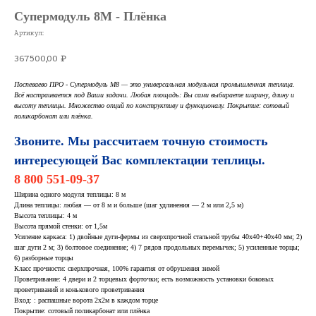
Супермодуль 8М - Плёнка
Артикул:
367500,00
₽
Поспеваево ПРО - Супермодуль М8 — это универсальная модульная промышленная теплица.
Всё настраивается под Ваши задачи. Любая площадь: Вы сами выбираете ширину, длину и
высоту теплицы. Множество опций по конструктиву и функционалу. Покрытие: сотовый
поликарбонат или плёнка.
Звоните. Мы рассчитаем точную стоимость
интересующей Вас комплектации теплицы.
8 800 551-09-37
Ширина одного модуля теплицы: 8 м
Длина теплицы: любая — от 8 м и больше (шаг удлинения — 2 м или 2,5 м)
Высота теплицы: 4 м
Высота прямой стенки: от 1,5м
Усиление каркаса: 1) двойные дуги-фермы из сверхпрочной стальной трубы 40х40+40х40 мм; 2)
шаг дуги 2 м; 3) болтовое соединение; 4) 7 рядов продольных перемычек; 5) усиленные торцы;
6) разборные торцы
Класс прочности: сверхпрочная, 100% гарантия от обрушения зимой
Проветривание: 4 двери и 2 торцевых форточки; есть возможность установки боковых
проветриваний и конькового проветривания
Вход: : распашные ворота 2х2м в каждом торце
Покрытие: сотовый поликарбонат или плёнка